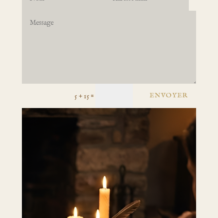
=
ENVOYER
5 + 15