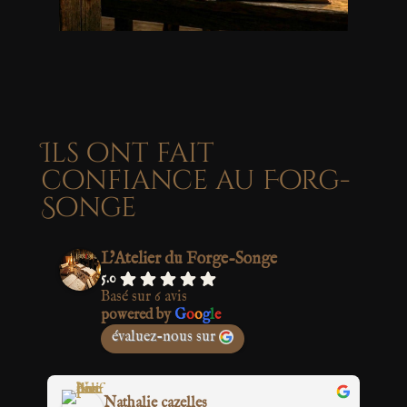
Ils ont fait
confiance au Forg-
Songe
L’Atelier du Forge-Songe
5.0
Basé sur 6 avis
powered by
G
o
o
g
l
e
évaluez-nous sur
Fafou Du Lac